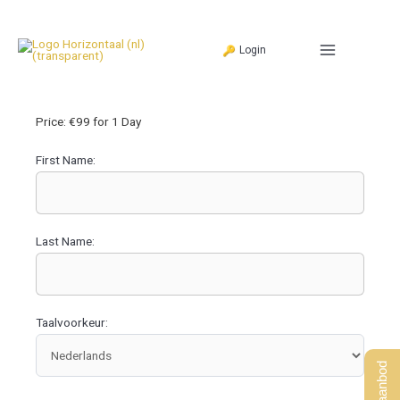
Ga
naar
Login
de
inhoud
Price:
€99 for 1 Day
First Name:
Last Name:
Taalvoorkeur: