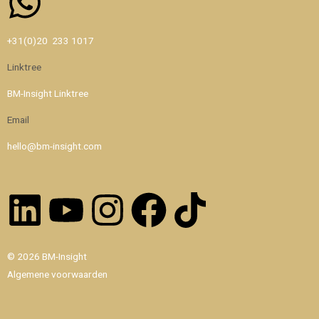
Whatsapp
+31(0)20 233 1017
Linktree
BM-Insight Linktree
Email
hello@bm-insight.com
Linkedin
Youtube
Instagram
Facebook
Tiktok
© 2026 BM-Insight
Algemene voorwaarden