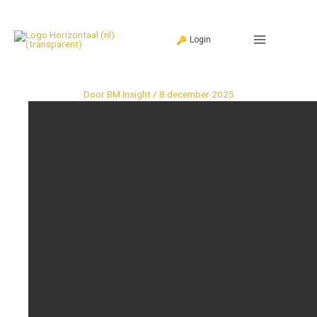
Ga
naar
Login
de
inhoud
Door
BM Insight
/
8 december 2025