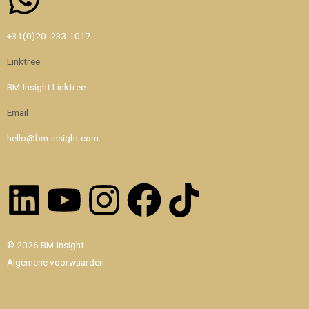
Whatsapp
+31(0)20 233 1017
Linktree
BM-Insight Linktree
Email
hello@bm-insight.com
Linkedin
Youtube
Instagram
Facebook
Tiktok
© 2026 BM-Insight
Algemene voorwaarden