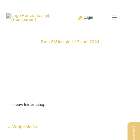
Ga
naar
Login
de
inhoud
Door
BM Insight
/
17 april 2024
nieuw leiderschap
←
Vorige Media