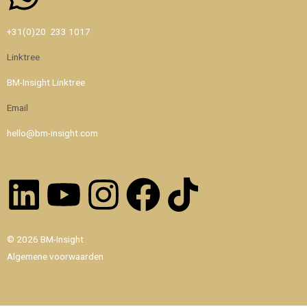
Whatsapp
+31(0)20 233 1017
Linktree
BM-Insight Linktree
Email
hello@bm-insight.com
Linkedin
Youtube
Instagram
Facebook
Tiktok
© 2026 BM-Insight
Algemene voorwaarden