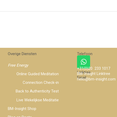
Overige Diensten
Telefoon
Whatsapp
Free Energy
+31(0)20 233 1017
Linktree
BM-Insight Linktree
Online Guided Meditation
Email
hello@bm-insight.com
Connection Check-in
Back to Authenticity Test
Live Wekelijkse Meditatie
BM-Insight Shop