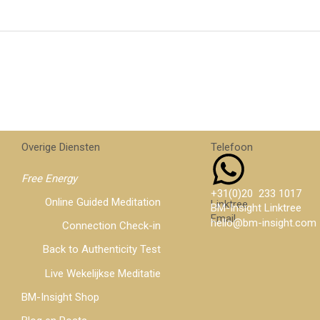
Overige Diensten
Telefoon
What
Free Energy
+31(0)20 233 1017
Online Guided Meditation
Linktree
BM-Insight Linktree
Email
hello@bm-insight.com
Connection Check-in
Back to Authenticity Test
Live Wekelijkse Meditatie
BM-Insight Shop