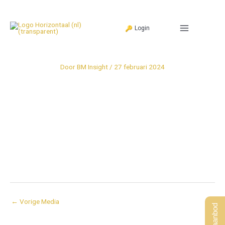
Ga
naar
Login
de
inhoud
Door
BM Insight
/
27 februari 2024
←
Vorige Media