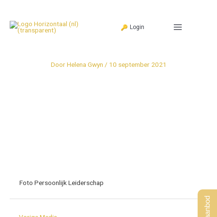
Ga
naar
Login
de
inhoud
Door
Helena Gwyn
/
10 september 2021
Foto Persoonlijk Leiderschap
←
Vorige Media