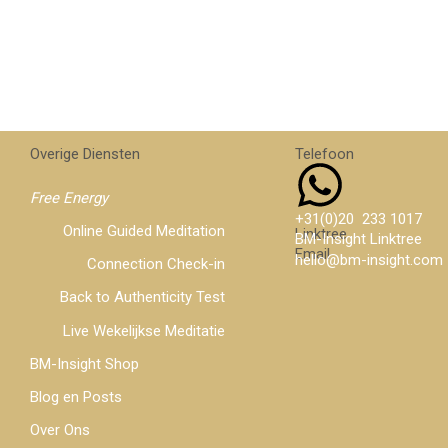
Overige Diensten
Telefoon
What
Free Energy
+31(0)20 233 1017
Online Guided Meditation
Linktree
BM-Insight Linktree
Email
hello@bm-insight.com
Connection Check-in
Back to Authenticity Test
Live Wekelijkse Meditatie
BM-Insight Shop
Blog en Posts
Over Ons