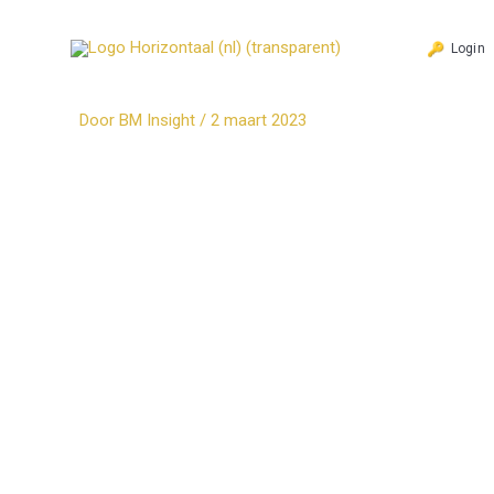
Ga
naar
Login
de
inhoud
Door
BM Insight
/
2 maart 2023