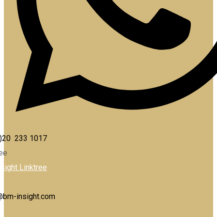
)20 233 1017
ree
sight Linktree
@bm-insight.com