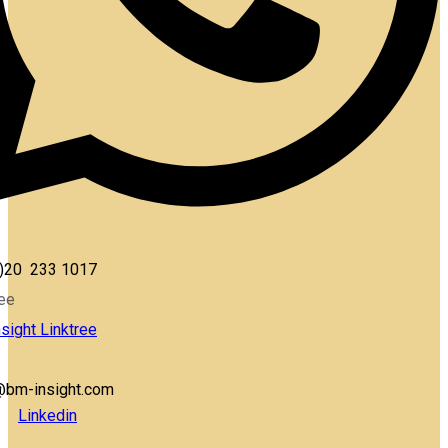
)20 233 1017
ree
sight Linktree
@bm-insight.com
Linkedin