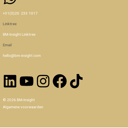
Whatsapp
+31(0)20 233 1017
Linktree
BM-Insight Linktree
Email
hello@bm-insight.com
Linkedin
Youtube
Instagram
Facebook
Tiktok
© 2026 BM-Insight
Algemene voorwaarden