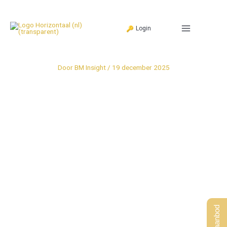
Ga
naar
Login
de
inhoud
Door
BM Insight
/
19 december 2025