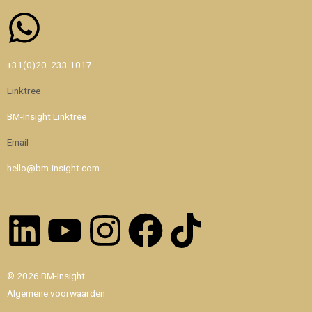
Whatsapp
+31(0)20 233 1017
Linktree
BM-Insight Linktree
Email
hello@bm-insight.com
Linkedin
Youtube
Instagram
Facebook
Tiktok
© 2026 BM-Insight
Algemene voorwaarden