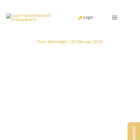
Ga
naar
Login
de
inhoud
Door
BM Insight
/
29 februari 2024