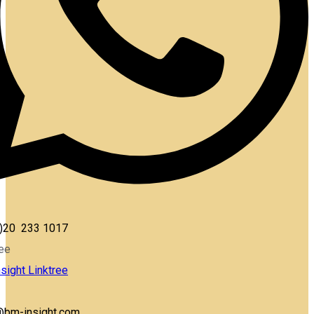
)20 233 1017
ree
sight Linktree
@bm-insight.com