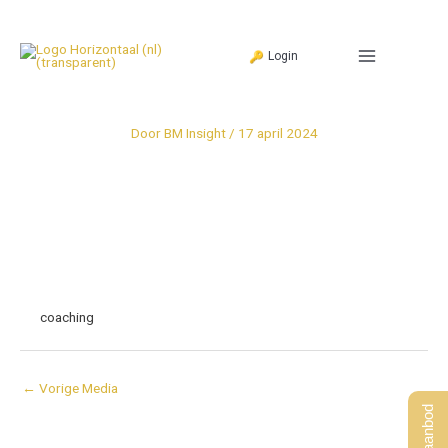
Ga
naar
Login
de
inhoud
Door
BM Insight
/
17 april 2024
coaching
←
Vorige Media